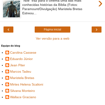
›
"Noé" traz para o cinema uma das mais
conhecidas histórias da Bíblia (Fotos:
Paramount/Divulgação) Maristela Bretas
Estreou...
‹
›
Página inicial
Ver versão para a web
Equipe do blog
Carolina Cassese
Eduardo Júnior
Jean Piter
Marcos Tadeu
Maristela Bretas
Mirtes Helena Scalioni
Silvana Monteiro
Wallace Graciano