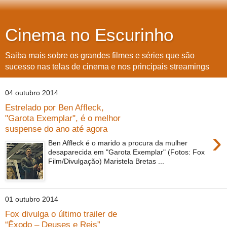
Cinema no Escurinho
Saiba mais sobre os grandes filmes e séries que são
sucesso nas telas de cinema e nos principais streamings
04 outubro 2014
Estrelado por Ben Affleck,
"Garota Exemplar", é o melhor
suspense do ano até agora
›
Ben Affleck é o marido a procura da mulher
desaparecida em "Garota Exemplar" (Fotos: Fox
Film/Divulgação) Maristela Bretas ...
01 outubro 2014
Fox divulga o último trailer de
“Êxodo – Deuses e Reis”