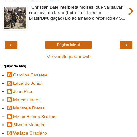
›
Christian Bale interpreta Moisés, que vai salvar
seu povo do faraó (Foto: Fox Film do
Brasil/Divulgação) Do aclamado diretor Ridley S...
‹
›
Página inicial
Ver versão para a web
Equipe do blog
Carolina Cassese
Eduardo Júnior
Jean Piter
Marcos Tadeu
Maristela Bretas
Mirtes Helena Scalioni
Silvana Monteiro
Wallace Graciano