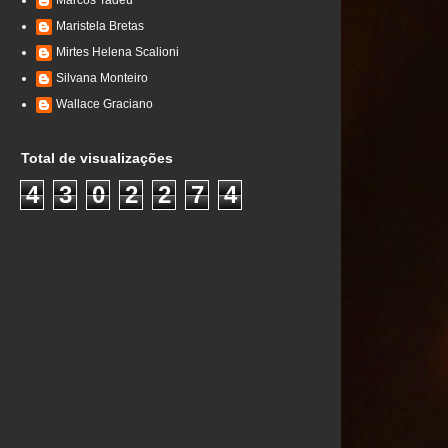
Marcos Tadeu
Maristela Bretas
Mirtes Helena Scalioni
Silvana Monteiro
Wallace Graciano
Total de visualizações
4
3
0
2
2
7
4