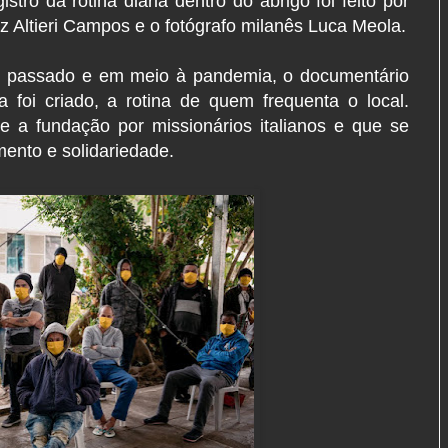
tro da rotina diária dentro do abrigo foi feito por
iz Altieri Campos e o fotógrafo milanês Luca Meola.
o passado e em meio à pandemia, o documentário
foi criado, a rotina de quem frequenta o local.
e a fundação por missionários italianos e que se
ento e solidariedade.