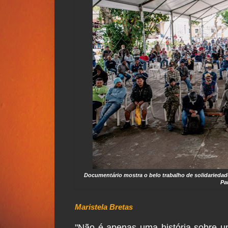
Documentário mostra o belo trabalho de solidariedad
Pa
Maristela Bretas
"Não é apenas uma história sobre um