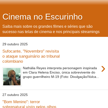
Cinema no Escurinho
Saiba mais sobre os grandes filmes e séries que são
sucesso nas telas de cinema e nos principais streamings
29 outubro 2025
Sufocante, "Novembro" revisita
o ataque sanguinário ao tribunal
colombiano
›
Nathália Reyes interpreta personagem inspirada
em Clara Helena Enciso, única sobrevivente do
grupo guerrilheiro M-19 (Foto: Divulgação/Vulca...
27 outubro 2025
"Bom Menino": terror
sobrenatural visto pelos olhos