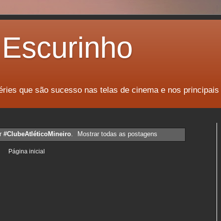
Escurinho
éries que são sucesso nas telas de cinema e nos principais
r
#ClubeAtléticoMineiro
.
Mostrar todas as postagens
Página inicial