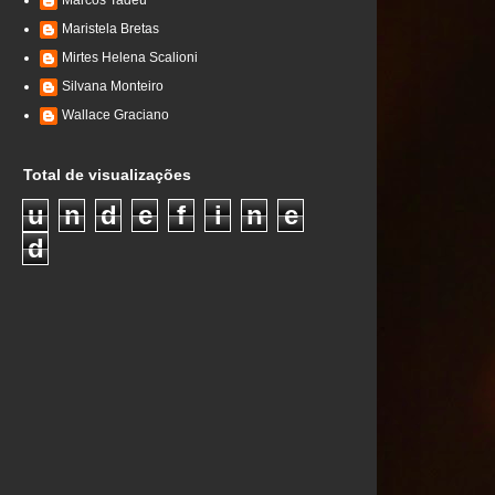
Marcos Tadeu
Maristela Bretas
Mirtes Helena Scalioni
Silvana Monteiro
Wallace Graciano
Total de visualizações
u
n
d
e
f
i
n
e
d