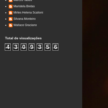
Marcos Tadeu
Maristela Bretas
Mirtes Helena Scalioni
Silvana Monteiro
Wallace Graciano
Total de visualizações
4
3
0
9
3
5
6