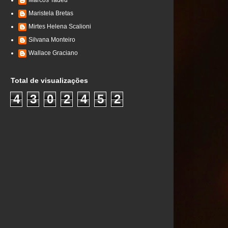
Marcos Tadeu
Maristela Bretas
Mirtes Helena Scalioni
Silvana Monteiro
Wallace Graciano
Total de visualizações
4
3
0
2
4
5
2