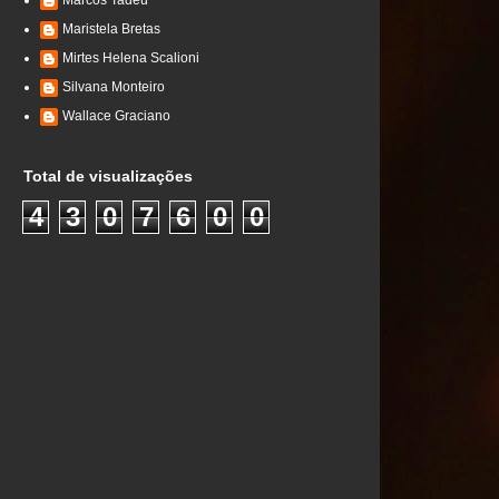
Marcos Tadeu
Maristela Bretas
Mirtes Helena Scalioni
Silvana Monteiro
Wallace Graciano
Total de visualizações
4
3
0
7
6
0
0