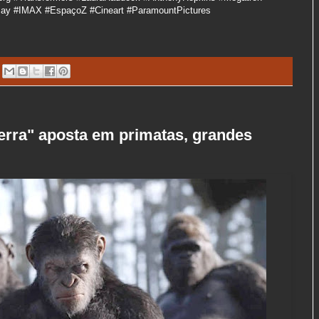
Bay #IMAX #EspaçoZ #Cineart #ParamountPictures
erra" aposta em primatas, grandes