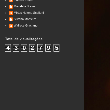
Marcos Tadeu
Maristela Bretas
Mirtes Helena Scalioni
Silvana Monteiro
Wallace Graciano
Total de visualizações
4
3
0
2
7
9
5