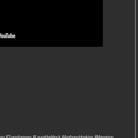
erg #Transformers #LauraHaddock #AnthonyHopkins #Megatron