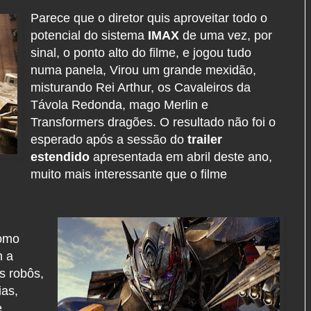
Parece que o diretor quis aproveitar todo o
potencial do sistema
IMAX
de uma vez, por
sinal, o ponto alto do filme, e jogou tudo
numa panela, Virou um grande mexidão,
misturando Rei Arthur, os Cavaleiros da
Távola Redonda, mago Merlin e
Transformers dragões. O resultado não foi o
esperado após a sessão do
trailer
estendido
apresentada em abril deste ano,
muito mais interessante que o filme
como
m a
s robôs,
ias,
e