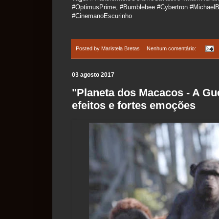
#OptimusPrime, #Bumblebee #Cybertron #Michael
#CinemanoEscurinho
Posted by
Maristela Bretas
Nenhum comentário:
03 agosto 2017
"Planeta dos Macacos - A Gu
efeitos e fortes emoções