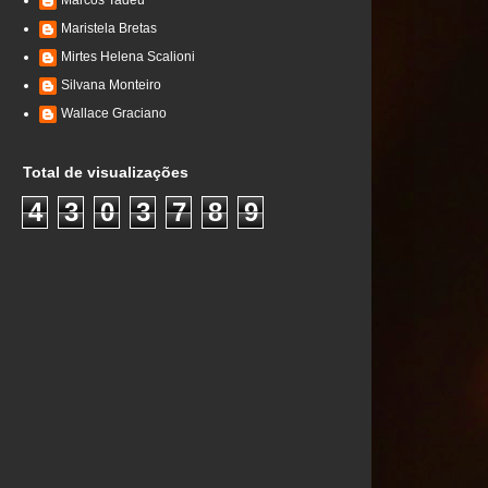
Marcos Tadeu
Maristela Bretas
Mirtes Helena Scalioni
Silvana Monteiro
Wallace Graciano
Total de visualizações
4
3
0
3
7
8
9