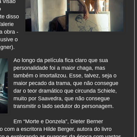
a visão
o
te disso
alerie
a obra -
lusive o
egner).
Ao longo da película fica claro que sua
personalidade foi a maior chaga, mas
também o imortalizou. Esse, talvez, seja o
maior pecado da trama, que não consegue
dar o teor dramático que circunda Schiele,
muito por Saavedra, que não consegue
transmitir o lado sedutor do personagem.
Em “Morte e Donzela”, Dieter Berner
o com a escritora Hilde Berger, autora do livro
ico e explorando as nuances da época com vastos