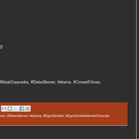
co
#NoahSaavedra, #DieterBerner, #drama, #CineartFilmes,
eart
,
#DieterBerner
,
#drama
,
#EgonSchiele
,
#EgonSchieleMorteeDonzela
,