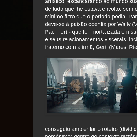
artístico, escancarando ao mundo su
de tudo que lhe estava envolto, sem 
mínimo filtro que o período pedia. Par
deve-se à paixão doentia por Wally (V
Pachner) - que foi imortalizada em su
e seus relacionamentos viscerais, inc
fraterno com a irmã, Gerti (Maresi Ri
conseguiu ambientar o roteiro (dividid
homônimo) dentro do contexto histór