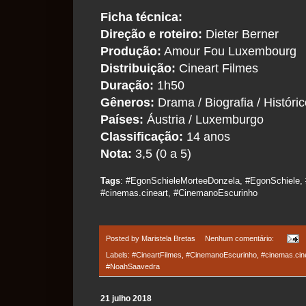
Ficha técnica:
Direção e roteiro:
Dieter Berner
Produção:
Amour Fou Luxembourg
Distribuição:
Cineart Filmes
Duração:
1h50
Gêneros:
Drama / Biografia / Históri
Países:
Áustria / Luxemburgo
Classificação:
14 anos
Nota:
3,5 (0 a 5)
Tags
: #EgonSchieleMorteeDonzela, #EgonSchiele, 
#cinemas.cineart, #CinemanoEscurinho
Posted by
Maristela Bretas
Nenhum comentário:
Labels:
#CineartFilmes
,
#CinemanoEscurinho
,
#cinemas.cin
#NoahSaavedra
21 julho 2018