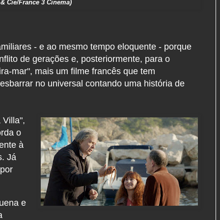
 & Cie/France 3 Cinema)
familiares - e ao mesmo tempo eloquente - porque
flito de gerações e, posteriormente, para o
ra-mar", mais um filme francês que tem
sbarrar no universal contando uma história de
Villa",
rda o
ente à
s. Já
 por
quena e
a