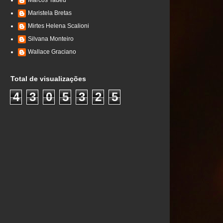
Marcos Tadeu
Maristela Bretas
Mirtes Helena Scalioni
Silvana Monteiro
Wallace Graciano
Total de visualizações
4
3
0
5
3
2
5