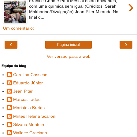
›
Frankie Corio e Paul Mescal estão brilhantes,
com uma química sem igual (Créditos: Sarah
Makharine/Divulgação) Jean Piter Miranda No
final d...
Um comentário:
‹
›
Página inicial
Ver versão para a web
Equipe do blog
Carolina Cassese
Eduardo Júnior
Jean Piter
Marcos Tadeu
Maristela Bretas
Mirtes Helena Scalioni
Silvana Monteiro
Wallace Graciano