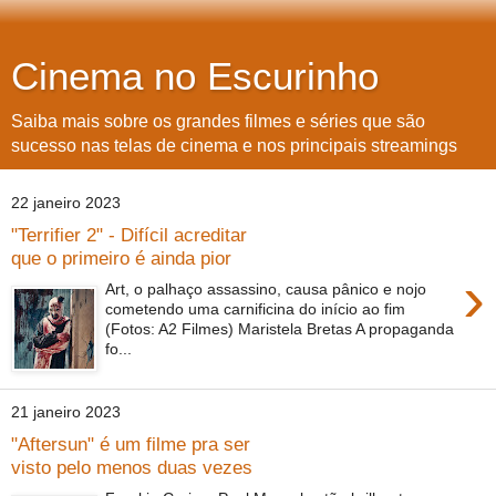
Cinema no Escurinho
Saiba mais sobre os grandes filmes e séries que são
sucesso nas telas de cinema e nos principais streamings
22 janeiro 2023
"Terrifier 2" - Difícil acreditar
que o primeiro é ainda pior
›
Art, o palhaço assassino, causa pânico e nojo
cometendo uma carnificina do início ao fim
(Fotos: A2 Filmes) Maristela Bretas A propaganda
fo...
21 janeiro 2023
"Aftersun" é um filme pra ser
visto pelo menos duas vezes