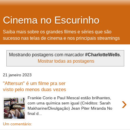
Cinema no Escurinho
Saiba mais sobre os grandes filmes e séries que são
sucesso nas telas de cinema e nos principais streamings
Mostrando postagens com marcador
#CharlotteWells
.
Mostrar todas as postagens
21 janeiro 2023
"Aftersun" é um filme pra ser
visto pelo menos duas vezes
›
Frankie Corio e Paul Mescal estão brilhantes,
com uma química sem igual (Créditos: Sarah
Makharine/Divulgação) Jean Piter Miranda No
final d...
Um comentário: