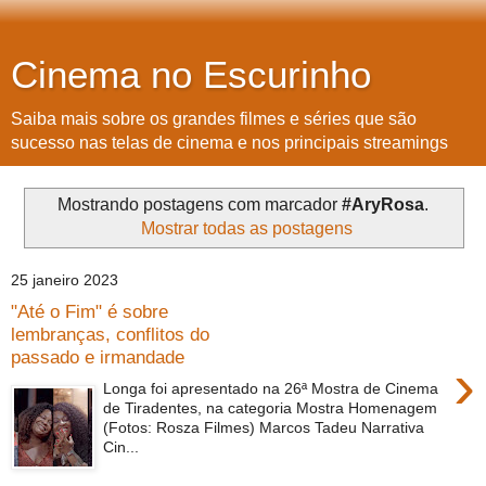
Cinema no Escurinho
Saiba mais sobre os grandes filmes e séries que são
sucesso nas telas de cinema e nos principais streamings
Mostrando postagens com marcador
#AryRosa
.
Mostrar todas as postagens
25 janeiro 2023
"Até o Fim" é sobre
lembranças, conflitos do
passado e irmandade
›
Longa foi apresentado na 26ª Mostra de Cinema
de Tiradentes, na categoria Mostra Homenagem
(Fotos: Rosza Filmes) Marcos Tadeu Narrativa
Cin...