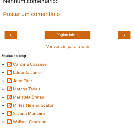
Nenhum comentário:
Postar um comentário
‹
›
Página inicial
Ver versão para a web
Equipe do blog
Carolina Cassese
Eduardo Júnior
Jean Piter
Marcos Tadeu
Maristela Bretas
Mirtes Helena Scalioni
Silvana Monteiro
Wallace Graciano