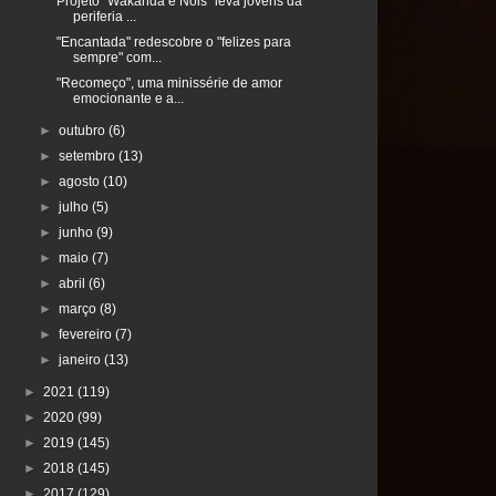
Projeto "Wakanda é Nóis" leva jovens da
periferia ...
"Encantada" redescobre o "felizes para
sempre" com...
"Recomeço", uma minissérie de amor
emocionante e a...
►
outubro
(6)
►
setembro
(13)
►
agosto
(10)
►
julho
(5)
►
junho
(9)
►
maio
(7)
►
abril
(6)
►
março
(8)
►
fevereiro
(7)
►
janeiro
(13)
►
2021
(119)
►
2020
(99)
►
2019
(145)
►
2018
(145)
►
2017
(129)