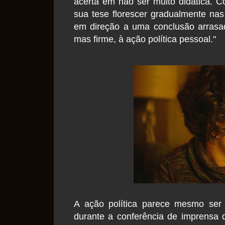
acerta em não ser muito didática. C
sua tese florescer gradualmente na
em direção a uma conclusão arrasa
mas firme, à ação política pessoal."
A ação política parece mesmo ser 
durante a conferência de imprensa d