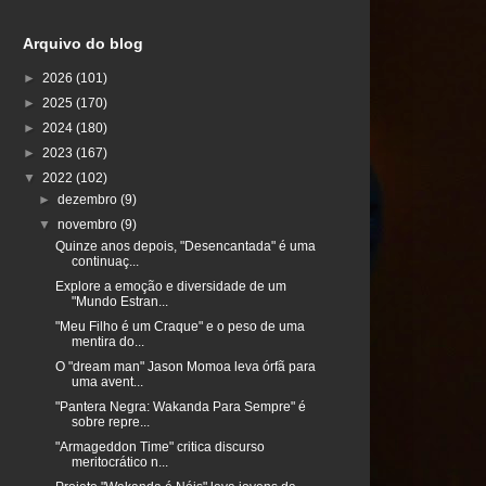
Arquivo do blog
►
2026
(101)
►
2025
(170)
►
2024
(180)
►
2023
(167)
▼
2022
(102)
►
dezembro
(9)
▼
novembro
(9)
Quinze anos depois, "Desencantada" é uma
continuaç...
Explore a emoção e diversidade de um
"Mundo Estran...
"Meu Filho é um Craque" e o peso de uma
mentira do...
O "dream man" Jason Momoa leva órfã para
uma avent...
"Pantera Negra: Wakanda Para Sempre" é
sobre repre...
"Armageddon Time" critica discurso
meritocrático n...