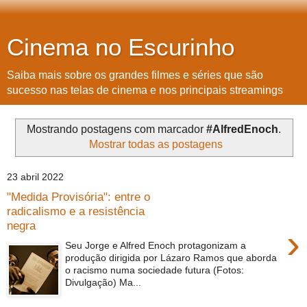
Cinema no Escurinho
Saiba mais sobre os grandes filmes e séries que são
sucesso nas telas de cinema e nos principais streamings
Mostrando postagens com marcador
#AlfredEnoch
.
Mostrar todas as postagens
23 abril 2022
"Medida Provisória": entre o
radicalismo e a resistência
negra
›
Seu Jorge e Alfred Enoch protagonizam a
produção dirigida por Lázaro Ramos que aborda
o racismo numa sociedade futura (Fotos:
Divulgação) Ma...