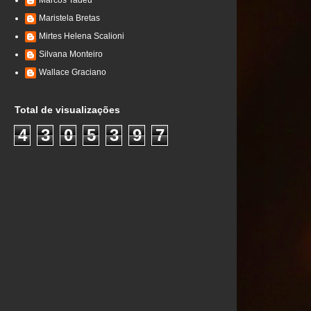
Marcos Tadeu
Maristela Bretas
Mirtes Helena Scalioni
Silvana Monteiro
Wallace Graciano
Total de visualizações
4
3
0
5
3
9
7