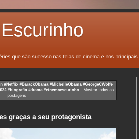
Escurinho
éries que são sucesso nas telas de cinema e nos principais
in #Netflix #BarackObama #MichelleObama #GeorgeCWolfe
024 #biografia #drama #cinemaescurinho
.
Mostrar todas as
postagens
es graças a seu protagonista