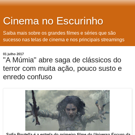
Cinema no Escurinho
Saiba mais sobre os grandes filmes e séries que são
sucesso nas telas de cinema e nos principais streamings
01 julho 2017
"A Múmia" abre saga de clássicos do
terror com muita ação, pouco susto e
enredo confuso
Sofia Boutella é a estrela do primeiro filme do Universo Escuro da