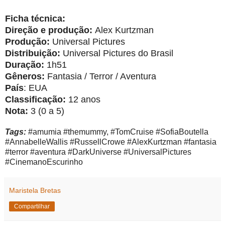
Ficha técnica:
Direção e produção:
Alex Kurtzman
Produção:
Universal Pictures
Distribuição:
Universal Pictures do Brasil
Duração:
1h51
Gêneros:
Fantasia / Terror / Aventura
País
: EUA
Classificação:
12 anos
Nota:
3 (0 a 5)
Tags:
#amumia #themummy, #TomCruise #SofiaBoutella
#AnnabelleWallis #RussellCrowe #AlexKurtzman #fantasia
#terror #aventura #DarkUniverse #UniversalPictures
#CinemanoEscurinho
Maristela Bretas
Compartilhar