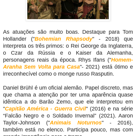
As atuações são muito boas. Destaque para Tom
Hollander ("
Bohemian Rhapsody
" - 2018) que
interpreta os três primos: o Rei George da Inglaterra,
o Czar da Rússia e o Kaiser da Alemanha,
personagens reais da época. Rhys Ifans ("
Homem-
Aranha Sem Volta para Casa
"- 2021) está ótimo e
irreconhecível como o monge russo Rasputin.
Daniel Brühl é um oficial alemão.
Papel discreto, mas
que chama a atenção por ter uma aparência quase
idêntica a do Barão Zemo, que ele interpretou em
"
Capitão América - Guerra Civil
" (2016) e na série
“Falcão Negro e o Soldado Invernal” (2021). Aaron
Taylor-Johnson ("
Animais Noturnos
" - 2016),
também está no elenco. Participa pouco, mas com