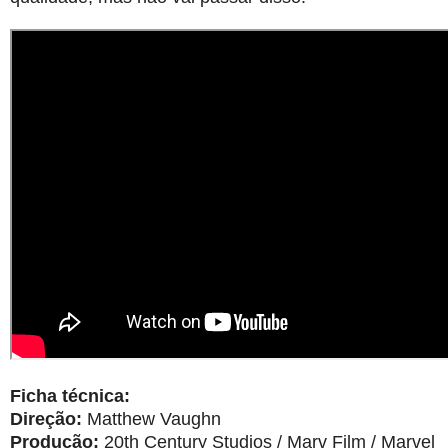
Ficha técnica:
Direção:
Matthew Vaughn
Produção:
20th Century Studios / Marv Film / Marvel