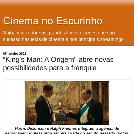
Cinema no Escurinho
Saiba mais sobre os grandes filmes e séries que são
sucesso nas telas de cinema e nos principais streamings
05 janeiro 2022
“King's Man: A Origem” abre novas
possibilidades para a franquia
Harris Dickinson e
Ralph Fiennes integram a agência de
espionagem inglesa ultra secreta criada no século passado (Fotos: