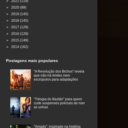
►
2021
(119)
►
2020
(99)
►
2019
(145)
►
2018
(145)
►
2017
(129)
►
2016
(129)
►
2015
(149)
►
2014
(162)
Postagens mais populares
"A Revolução dos Bichos" revela
que não há limites nem
escrúpulos para adaptações
"Trilogia do Baztán" para quem
curte suspenses policiais de roer
as unhas
"Amado", inspirado na história