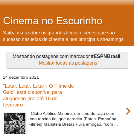
Cinema no Escurinho
Saiba mais sobre os grandes filmes e séries que são
sucesso nas telas de cinema e nos principais streamings
Mostrando postagens com marcador
#ESPNBrasil
.
Mostrar todas as postagens
24 dezembro 2021
"Lutar, Lutar, Lutar - O Filme do
Galo" está disponível para
aluguel on-line até 16 de
›
fevereiro
Clube Atlético Mineiro, um time de raça com
uma torcida fiel que acredita (Fotos: Embaúba
Filmes) Maristela Bretas Pura emoção, "com ...