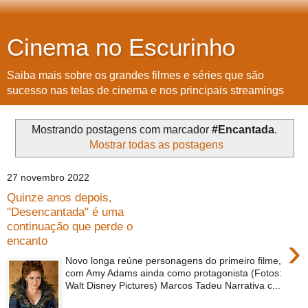
Cinema no Escurinho
Saiba mais sobre os grandes filmes e séries que são
sucesso nas telas de cinema e nos principais streamings
Mostrando postagens com marcador
#Encantada
.
Mostrar todas as postagens
27 novembro 2022
Quinze anos depois,
"Desencantada" é uma
continuação que perde o
›
encanto
Novo longa reúne personagens do primeiro filme,
com Amy Adams ainda como protagonista (Fotos:
Walt Disney Pictures) Marcos Tadeu Narrativa c...