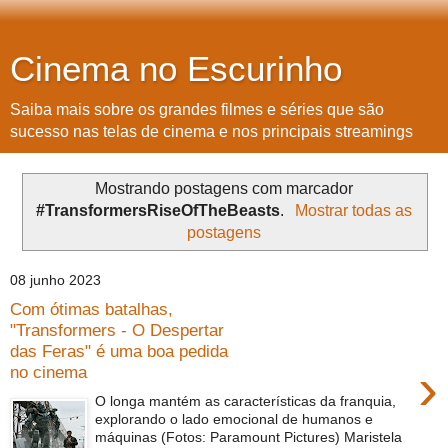
Cinema no Escurinho
Saiba mais sobre os grandes filmes e séries que são
sucesso nas telas de cinema e nos principais streamings
Mostrando postagens com marcador
#TransformersRiseOfTheBeasts
.
Mostrar todas as
postagens
08 junho 2023
Com ótimas batalhas,
"Transformers - O Despertar
das Feras" é uma boa pedida
›
no cinema
O longa mantém as características da franquia,
explorando o lado emocional de humanos e
máquinas (Fotos: Paramount Pictures) Maristela