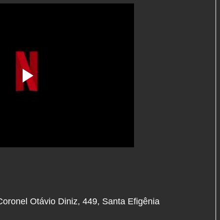
ronel Otávio Diniz, 449, Santa Efigênia