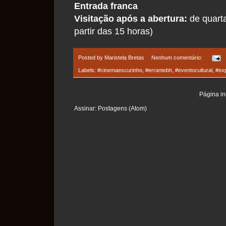
Entrada franca
Visitação após a abertura:
de quarta
partir das 15 horas)
Posted by
Maristela Bretas
Nenhum comentário:
Labels:
#cinemaescurinho
,
#errantebh
,
#eventocultural
,
#ex
Página ini
Assinar:
Postagens (Atom)