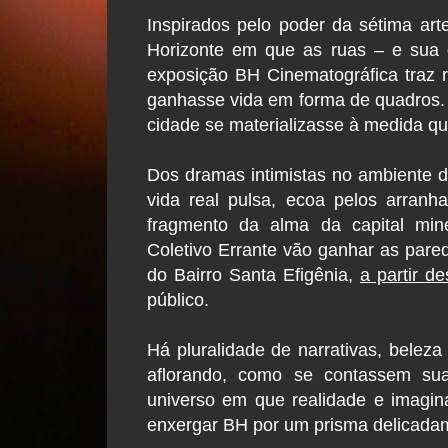
Inspirados pelo poder da sétima ar
Horizonte em que as ruas – e sua g
exposição BH Cinematográfica traz 
ganhasse vida em forma de quadros. É
cidade se materializasse à medida 
Dos dramas intimistas no ambiente d
vida real pulsa, ecoa pelos arranh
fragmento da alma da capital mine
Coletivo Errante vão ganhar as pare
do Bairro Santa Efigênia,
a partir de
público.
Há pluralidade de narrativas, beleza
aflorando, como se contassem sua
universo em que realidade e imagi
enxergar BH por um prisma delicadam