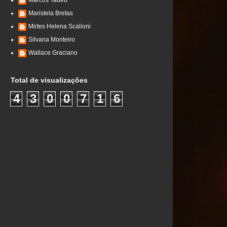
Marcos Tadeu
Maristela Bretas
Mirtes Helena Scalioni
Silvana Monteiro
Wallace Graciano
Total de visualizações
4
3
0
0
7
1
6