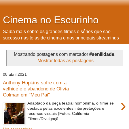
Cinema no Escurinho
Saiba mais sobre os grandes filmes e séries que são
sucesso nas telas de cinema e nos principais streamings
Mostrando postagens com marcador
#senilidade
.
Mostrar todas as postagens
08 abril 2021
Anthony Hopkins sofre com a
velhice e o abandono de Olivia
Colman em "Meu Pai"
›
Adaptado da peça teatral homônima, o filme se
destaca pelas excelentes interpretações e
recursos visuais (Fotos: California
Filmes/Divulgaçã...
Um comentário: