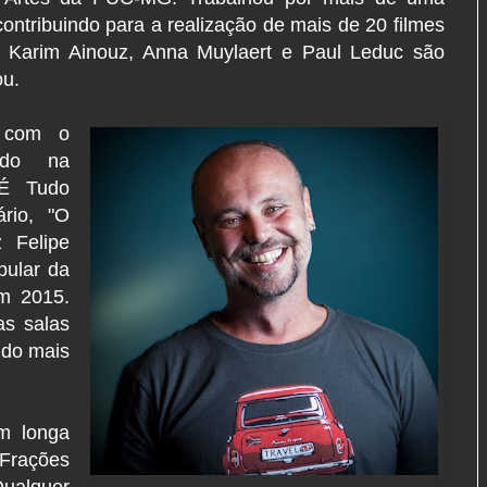
ntribuindo para a realização de mais de 20 filmes
 Karim Ainouz, Anna Muylaert e Paul Leduc são
ou.
 com o
bido na
"É Tudo
rio, "O
 Felipe
pular da
m 2015.
as salas
ndo mais
em longa
 Frações
Qualquer