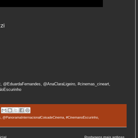
zi
t, @EduardaFernandes, @AnaClaraLigeiro, #cinemas_cineart,
NoEscurinho
s
,
@PanoramaInternacionalCoisadeCinema
,
#CinemanoEscurinho
,
cial
Postagens mais antigas