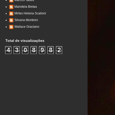
Marcos Tadeu
Maristela Bretas
Mirtes Helena Scalioni
Silvana Monteiro
Wallace Graciano
Total de visualizações
4
3
0
8
9
8
2