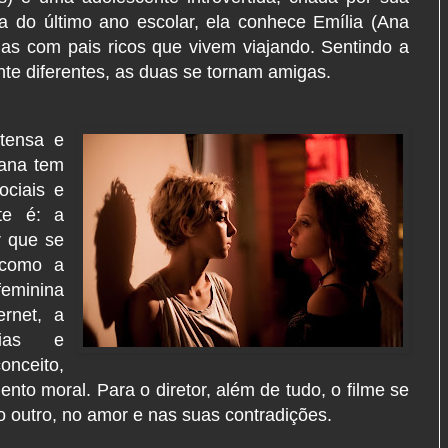
la do último ano escolar, ela conhece Emília (Ana
mas com pais ricos que vivem viajando. Sentindo a
te diferentes, as duas se tornam amigas.
tensa e
uana tem
ociais e
te é: a
 que se
 como a
minina
ernet, a
cias e
nceito,
ento moral. Para o diretor, além de tudo, o filme se
o outro, no amor e nas suas contradições.