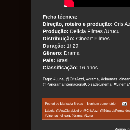
Ficha técnica:
Direção, roteiro e produção:
Cris Az
Produção:
Delícia Filmes /Urucu
Distribuição:
Cineart Filmes
Duração:
1h29
Gênero
: Drama
País:
Brasil
Classificação:
16 anos
Tags
: #Luna, @CrisAzzi, #drama, #cinemas_cinear
@PanoramaInternacionalCoisadeCinema, #Cinema
Posted by
Maristela Bretas
Nenhum comentário:
Labels:
@AnaClaraLigeiro
,
@CrisAzzi
,
@EduardaFernande
#cinemas_cineart
,
#drama
,
#Luna
Página ini