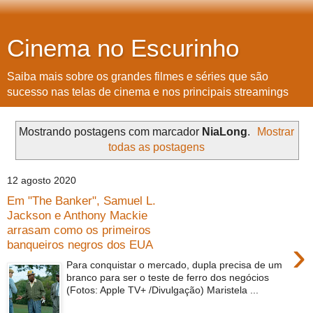
Cinema no Escurinho
Saiba mais sobre os grandes filmes e séries que são
sucesso nas telas de cinema e nos principais streamings
Mostrando postagens com marcador
NiaLong
.
Mostrar
todas as postagens
12 agosto 2020
Em "The Banker", Samuel L.
Jackson e Anthony Mackie
arrasam como os primeiros
›
banqueiros negros dos EUA
Para conquistar o mercado, dupla precisa de um
branco para ser o teste de ferro dos negócios
(Fotos: Apple TV+ /Divulgação) Maristela ...