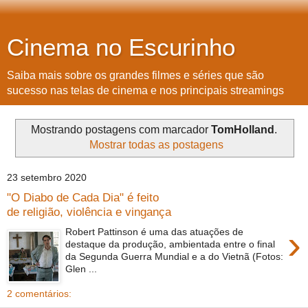
Cinema no Escurinho
Saiba mais sobre os grandes filmes e séries que são
sucesso nas telas de cinema e nos principais streamings
Mostrando postagens com marcador
TomHolland
.
Mostrar todas as postagens
23 setembro 2020
"O Diabo de Cada Dia" é feito
de religião, violência e vingança
›
Robert Pattinson é uma das atuações de
destaque da produção, ambientada entre o final
da Segunda Guerra Mundial e a do Vietnã (Fotos:
Glen ...
2 comentários: