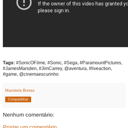
Tags:
#SonicOFilme, #Sonic, #Sega, #ParamountPictures,
#JamesMarsden, #JimCarrey, @aventura, #liveaction,
#game, @cinemaescurinho
Maristela Bretas
Compartilhar
Nenhum comentário:
Postar um comentário