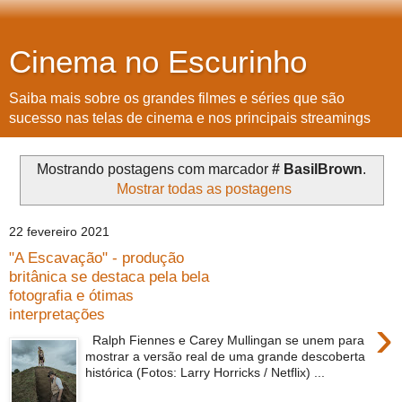
Cinema no Escurinho
Saiba mais sobre os grandes filmes e séries que são
sucesso nas telas de cinema e nos principais streamings
Mostrando postagens com marcador
# BasilBrown
.
Mostrar todas as postagens
22 fevereiro 2021
"A Escavação" - produção
britânica se destaca pela bela
fotografia e ótimas
interpretações
›
Ralph Fiennes e Carey Mullingan se unem para
mostrar a versão real de uma grande descoberta
histórica (Fotos: Larry Horricks / Netflix) ...