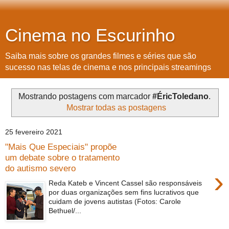
Cinema no Escurinho
Saiba mais sobre os grandes filmes e séries que são
sucesso nas telas de cinema e nos principais streamings
Mostrando postagens com marcador
#ÉricToledano
.
Mostrar todas as postagens
25 fevereiro 2021
"Mais Que Especiais" propõe
um debate sobre o tratamento
do autismo severo
›
Reda Kateb e Vincent Cassel são responsáveis
por duas organizações sem fins lucrativos que
cuidam de jovens autistas (Fotos: Carole
Bethuel/...