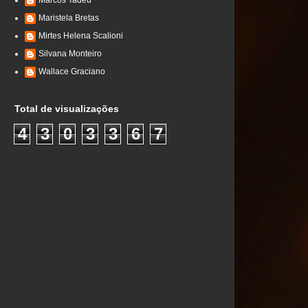
Marcos Tadeu
Maristela Bretas
Mirtes Helena Scalioni
Silvana Monteiro
Wallace Graciano
Total de visualizações
4
3
0
3
3
6
7