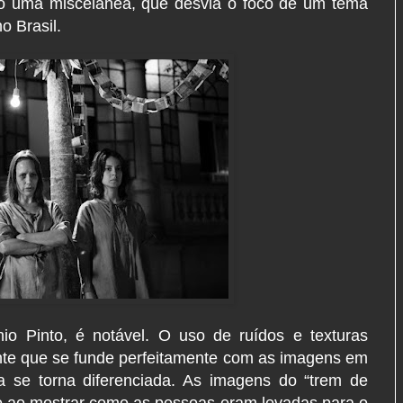
do uma miscelânea, que desvia o foco de um tema
o Brasil.
nio Pinto, é notável. O uso de ruídos e texturas
nte que se funde perfeitamente com as imagens em
a se torna diferenciada. As imagens do “trem de
o ao mostrar como as pessoas eram levadas para o