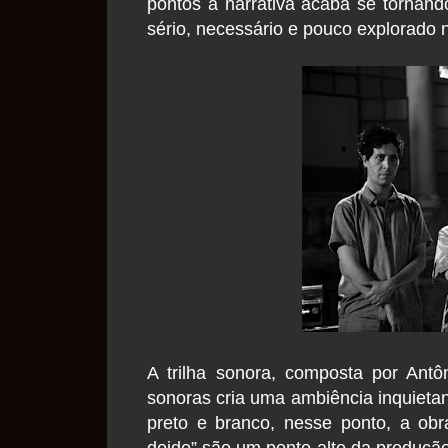
pontos a narrativa acaba se tornan
sério, necessário e pouco explorado n
A trilha sonora, composta por Antô
sonoras cria uma ambiência inquieta
preto e branco, nesse ponto, a obr
doido” são um ponto alto da produçã