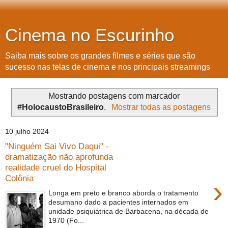
Cinema no Escurinho
Saiba mais sobre os grandes filmes e séries que são
sucesso nas telas de cinema e nos principais streamings
Mostrando postagens com marcador
#HolocaustoBrasileiro
.
Mostrar todas as postagens
10 julho 2024
"Ninguém Sai Vivo Daqui" -
dramatização não aprofunda
realidade cruel do Hospital
Colônia
›
Longa em preto e branco aborda o tratamento
desumano dado a pacientes internados em
unidade psiquiátrica de Barbacena, na década de
1970 (Fo...