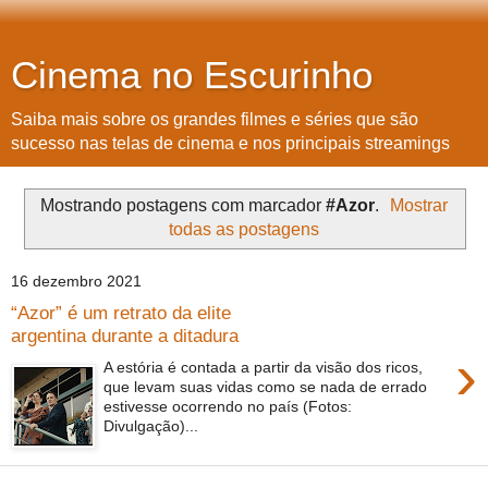
Cinema no Escurinho
Saiba mais sobre os grandes filmes e séries que são
sucesso nas telas de cinema e nos principais streamings
Mostrando postagens com marcador
#Azor
.
Mostrar
todas as postagens
16 dezembro 2021
“Azor” é um retrato da elite
argentina durante a ditadura
›
A estória é contada a partir da visão dos ricos,
que levam suas vidas como se nada de errado
estivesse ocorrendo no país (Fotos:
Divulgação)...