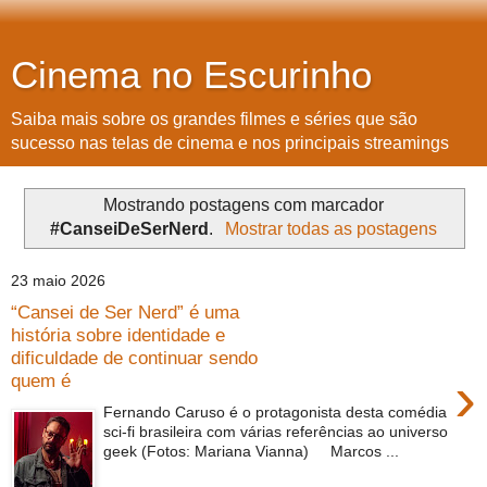
Cinema no Escurinho
Saiba mais sobre os grandes filmes e séries que são
sucesso nas telas de cinema e nos principais streamings
Mostrando postagens com marcador
#CanseiDeSerNerd
.
Mostrar todas as postagens
23 maio 2026
“Cansei de Ser Nerd” é uma
história sobre identidade e
dificuldade de continuar sendo
›
quem é
Fernando Caruso é o protagonista desta comédia
sci-fi brasileira com várias referências ao universo
geek (Fotos: Mariana Vianna) Marcos ...