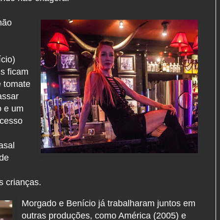
não
cio)
is ficam
e tomate
assar
o e um
ocesso
asal
 de
s crianças.
Morgado e Benício já trabalharam juntos em
outras produções, como América (2005) e