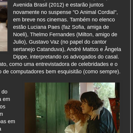
Avenida Brasil (2012) e estarão juntos
novamente no suspense "O Animal Cordial",
em breve nos cinemas. Também no elenco
estão Luciana Paes (faz Sofia, amiga de
Noeli), Thelmo Fernandes (Milton, amigo de
Julio), Gustavo Vaz (no papel do cantor
sertanejo Catanduva), André Mattos e Ângela
Dippe, interpretando os advogados do casal.
ato, como uma entrevistadora de celebridades e o
co de computadores bem esquisitão (como sempre).
 do
ra em
vos
om
upas em
à