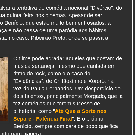
ar a tentativa de comédia nacional "Divórcio", do
ta quinta-feira nos cinemas. Apesar de ser
o Benício, que estão muito bem entrosados, a
raça e não passa de uma paródia aos hábitos
ista, no caso, Ribeirão Preto, onde se passa a
O filme pode agradar àqueles que gostam de
música sertaneja, mesmo que cantada em
ritmo de rock, como é o caso de
"Evidências", de Chitãozinho e Xororó, na
voz de Paula Fernandes. Um desperdício de
dois talentos, principalmente Morgado, que já
fez comédias que foram sucesso de
bilheteria, como "
Até Que a Sorte nos
Separe - Falência Final
". E o próprio
Benício, sempre com cara de bobo que fica
ando não exagera.