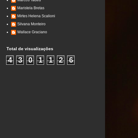
Marcos Tadeu
Maristela Bretas
Mirtes Helena Scalioni
Silvana Monteiro
Wallace Graciano
Total de visualizações
4
3
0
1
1
2
6