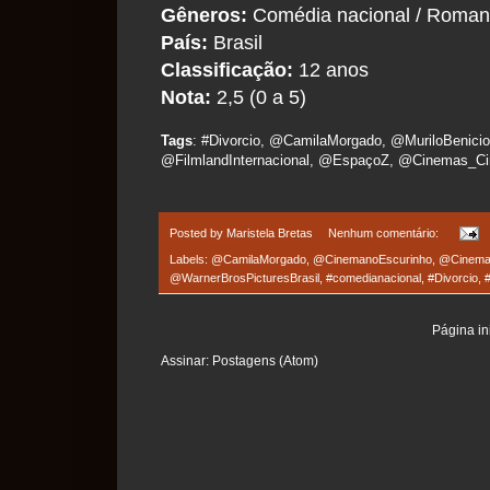
Gêneros:
Comédia nacional / Roma
País:
Brasil
Classificação:
12 anos
Nota:
2,5 (0 a 5)
Tags
: #Divorcio, @CamilaMorgado, @MuriloBenici
@FilmlandInternacional, @EspaçoZ, @Cinemas_Ci
Posted by
Maristela Bretas
Nenhum comentário:
Labels:
@CamilaMorgado
,
@CinemanoEscurinho
,
@Cinema
@WarnerBrosPicturesBrasil
,
#comedianacional
,
#Divorcio
,
Página ini
Assinar:
Postagens (Atom)