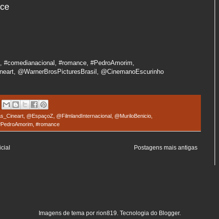
nce
o, #comedianacional, #romance, #PedroAmorim,
neart, @WarnerBrosPicturesBrasil, @CinemanoEscurinho
s_Cineart
,
@EspaçoZ
,
@FilmlandInternacional
,
@MuriloBenicio
,
#PedroAmorim
,
#romance
cial
Postagens mais antigas
Imagens de tema por
rion819
. Tecnologia do
Blogger
.