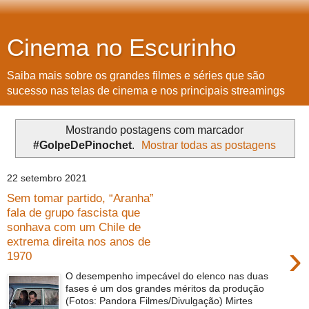
Cinema no Escurinho
Saiba mais sobre os grandes filmes e séries que são
sucesso nas telas de cinema e nos principais streamings
Mostrando postagens com marcador
#GolpeDePinochet
.
Mostrar todas as postagens
22 setembro 2021
Sem tomar partido, “Aranha”
fala de grupo fascista que
sonhava com um Chile de
extrema direita nos anos de
›
1970
O desempenho impecável do elenco nas duas
fases é um dos grandes méritos da produção
(Fotos: Pandora Filmes/Divulgação) Mirtes