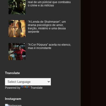
real de um policial que combateu
o crime e às milícias
“A Lenda de Shahmaran”, um
drama psicológico de amor,
traição, mistério e uma deusa
serpente
"A Cor Púrpura" acerta no elenco,
mas é inconstante
Translate
Powered by
Translate
Instagram