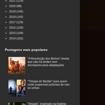
►
2021
(119)
►
2020
(99)
►
2019
(145)
►
2018
(145)
►
2017
(129)
►
2016
(129)
►
2015
(149)
►
2014
(162)
Postagens mais populares
"A Revolução dos Bichos" revela
que não há limites nem
escrúpulos para adaptações
"Trilogia do Baztán" para quem
curte suspenses policiais de roer
as unhas
"Amado", inspirado na história