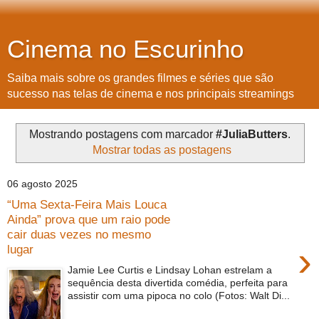
Cinema no Escurinho
Saiba mais sobre os grandes filmes e séries que são
sucesso nas telas de cinema e nos principais streamings
Mostrando postagens com marcador
#JuliaButters
.
Mostrar todas as postagens
06 agosto 2025
“Uma Sexta-Feira Mais Louca
Ainda” prova que um raio pode
cair duas vezes no mesmo
›
lugar
Jamie Lee Curtis e Lindsay Lohan estrelam a
sequência desta divertida comédia, perfeita para
assistir com uma pipoca no colo (Fotos: Walt Di...