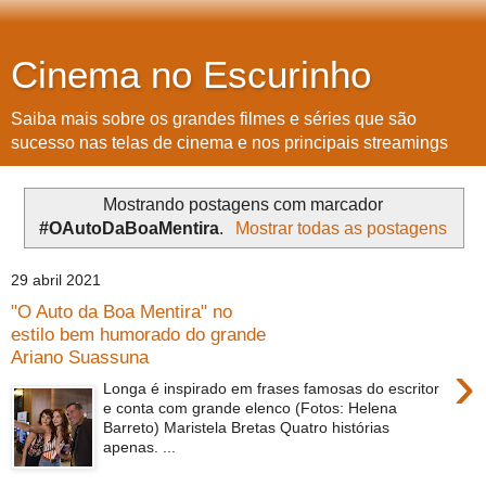
Cinema no Escurinho
Saiba mais sobre os grandes filmes e séries que são
sucesso nas telas de cinema e nos principais streamings
Mostrando postagens com marcador
#OAutoDaBoaMentira
.
Mostrar todas as postagens
29 abril 2021
"O Auto da Boa Mentira" no
estilo bem humorado do grande
Ariano Suassuna
›
Longa é inspirado em frases famosas do escritor
e conta com grande elenco (Fotos: Helena
Barreto) Maristela Bretas Quatro histórias
apenas. ...