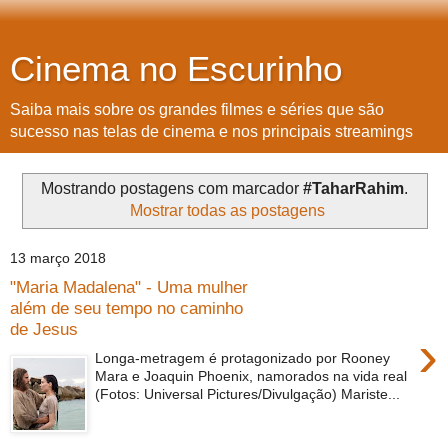
Cinema no Escurinho
Saiba mais sobre os grandes filmes e séries que são
sucesso nas telas de cinema e nos principais streamings
Mostrando postagens com marcador
#TaharRahim
.
Mostrar todas as postagens
13 março 2018
"Maria Madalena" - Uma mulher
além de seu tempo no caminho
de Jesus
›
Longa-metragem é protagonizado por Rooney
Mara e Joaquin Phoenix, namorados na vida real
(Fotos: Universal Pictures/Divulgação) Mariste...