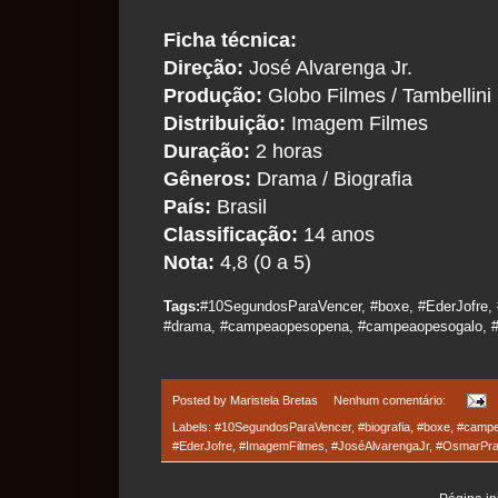
Ficha técnica:
Direção:
José Alvarenga Jr.
Produção:
Globo Filmes / Tambellini
Distribuição:
Imagem Filmes
Duração:
2 horas
Gêneros:
Drama / Biografia
País:
Brasil
Classificação:
14 anos
Nota:
4,8 (0 a 5)
Tags:
#10SegundosParaVencer, #boxe, #EderJofre, #
#drama, #campeaopesopena, #campeaopesogalo, #
Posted by
Maristela Bretas
Nenhum comentário:
Labels:
#10SegundosParaVencer
,
#biografia
,
#boxe
,
#campe
#EderJofre
,
#ImagemFilmes
,
#JoséAlvarengaJr
,
#OsmarPr