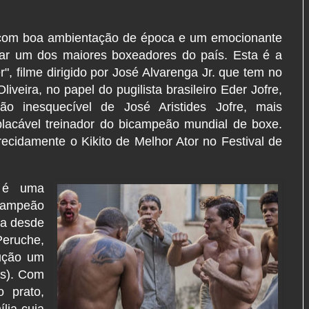
 com boa ambientação de época e um emocionante
mar um dos maiores boxeadores do país. Esta é a
", filme dirigido por José Alvarenga Jr. que tem no
liveira, no papel do pugilista brasileiro Eder Jofre,
o inesquecível de José Aristides Jofre, mais
placável treinador do bicampeão mundial de boxe.
ecidamente o Kikito de Melhor Ator no Festival de
e é uma
 campeão
da desde
Peruche,
ução um
s). Com
 prato,
lia cuja