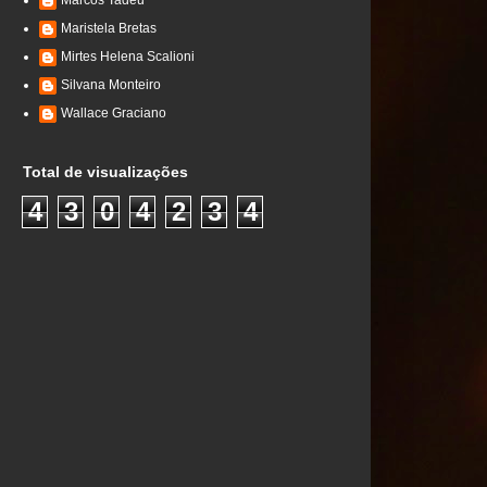
Marcos Tadeu
Maristela Bretas
Mirtes Helena Scalioni
Silvana Monteiro
Wallace Graciano
Total de visualizações
4
3
0
4
2
3
4