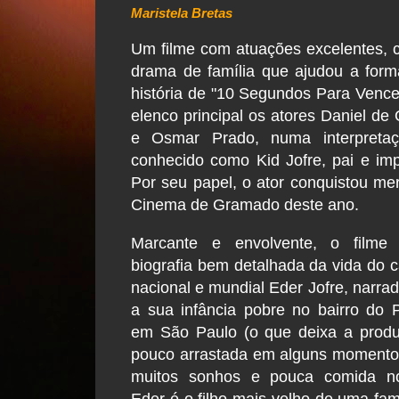
Maristela Bretas
Um filme com atuações excelentes,
drama de família que ajudou a for
história de "10 Segundos Para Vencer
elenco principal os atores Daniel de O
e Osmar Prado, numa interpretaçã
conhecido como Kid Jofre, pai e im
Por seu papel, o ator conquistou mer
Cinema de Gramado deste ano.
Marcante e envolvente, o film
biografia bem detalhada da vida do
nacional e mundial Eder Jofre, narra
a sua infância pobre no bairro do 
em São Paulo (o que deixa a prod
pouco arrastada em alguns momento
muitos sonhos e pouca comida no
Eder é o filho mais velho de uma famí