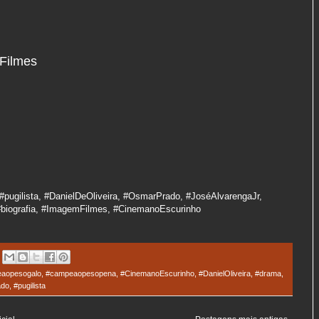
 Filmes
pugilista, #DanielDeOliveira, #OsmarPrado, #JoséAlvarengaJr,
biografia, #ImagemFilmes, #CinemanoEscurinho
aopesogalo
,
#campeaopesopena
,
#CinemanoEscurinho
,
#DanielOliveira
,
#drama
,
ado
,
#pugilista