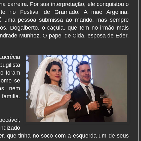
a carreira. Por sua interpretação, ele conquistou o
nte no Festival de Gramado. A mãe Argelina,
, é uma pessoa submissa ao marido, mas sempre
hos. Dogalberto, o caçula, que tem no irmão mais
 Andrade Munhoz. O papel de Cida, esposa de Eder,
Lucrécia
ugilista
io foram
 Como se
as, nem
amília.
pecável,
ndizado
der, que tinha no soco com a esquerda um de seus