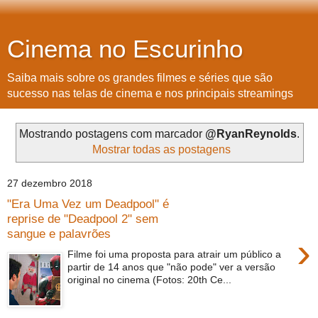
Cinema no Escurinho
Saiba mais sobre os grandes filmes e séries que são
sucesso nas telas de cinema e nos principais streamings
Mostrando postagens com marcador
@RyanReynolds
.
Mostrar todas as postagens
27 dezembro 2018
"Era Uma Vez um Deadpool" é
reprise de "Deadpool 2" sem
sangue e palavrões
›
Filme foi uma proposta para atrair um público a
partir de 14 anos que "não pode" ver a versão
original no cinema (Fotos: 20th Ce...