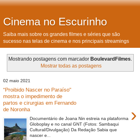
Cinema no Escurinho
Saiba mais sobre os grandes filmes e séries que são
sucesso nas telas de cinema e nos principais streamings
Mostrando postagens com marcador
BoulevardFilmes
.
Mostrar todas as postagens
02 maio 2021
“Proibido Nascer no Paraíso"
mostra o impedimento de
partos e cirurgias em Fernando
›
de Noronha
Documentário de Joana Nin estreia na plataforma
Globoplay e no canal GNT (Fotos: Sambaqui
Cultural/Divulgação) Da Redação Sabia que
nascer e...