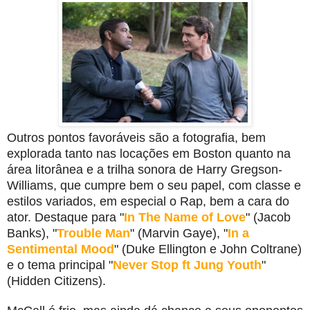
Outros pontos favoráveis são a fotografia, bem
explorada tanto nas locações em Boston quanto na
área litorânea e a trilha sonora de Harry Gregson-
Williams, que cumpre bem o seu papel, com classe e
estilos variados, em especial o Rap, bem a cara do
ator. Destaque para "
In The Name of Love
" (Jacob
Banks), "
Trouble Man
" (Marvin Gaye), "
In a
Sentimental Mood
" (Duke Ellington e John Coltrane)
e o tema principal "
Never Stop ft Jung Youth
"
(Hidden Citizens).