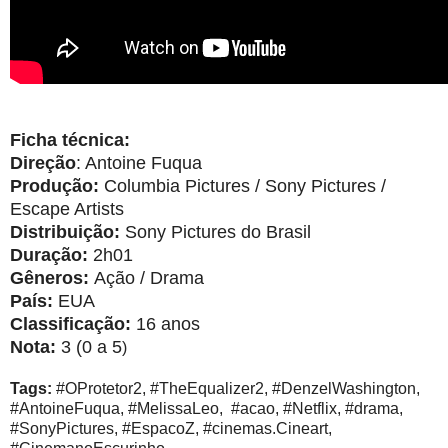
Ficha técnica:
Direção
: Antoine Fuqua
Produção:
Columbia Pictures / Sony Pictures /
Escape Artists
Distribuição:
Sony Pictures do Brasil
Duração:
2h01
Gêneros:
Ação / Drama
País:
EUA
Classificação:
16 anos
Nota:
3 (0 a 5
)
Tags:
#OProtetor2, #TheEqualizer2, #DenzelWashington,
#AntoineFuqua, #MelissaLeo, #acao, #Netflix, #drama,
#SonyPictures, #EspacoZ, #cinemas.Cineart,