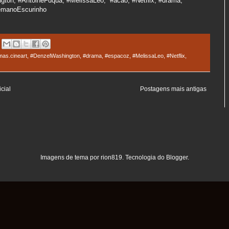
gton, #AntoineFuqua, #MelissaLeo, #acao, #Netflix, #drama,
nemanoEscurinho
mas.cineart
,
#DenzelWashington
,
#drama
,
#espacoz
,
#MelissaLeo
,
#Netflix
,
cial
Postagens mais antigas
Imagens de tema por
rion819
. Tecnologia do
Blogger
.