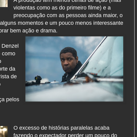
violentas como as do primeiro filme) e a
preocupação com as pessoas ainda maior, o
m alguns momentos e um pouco menos interessante
ibrar bem ação e drama.
 Denzel
o como
o
rte da
ista de
o
ça pelos
O excesso de histórias paralelas acaba
fazendo o expectador perder um pouco do