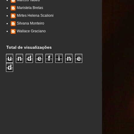
Marcos Tadeu
Maristela Bretas
Mirtes Helena Scalioni
Silvana Monteiro
Wallace Graciano
Total de visualizações
u
n
d
e
f
i
n
e
d