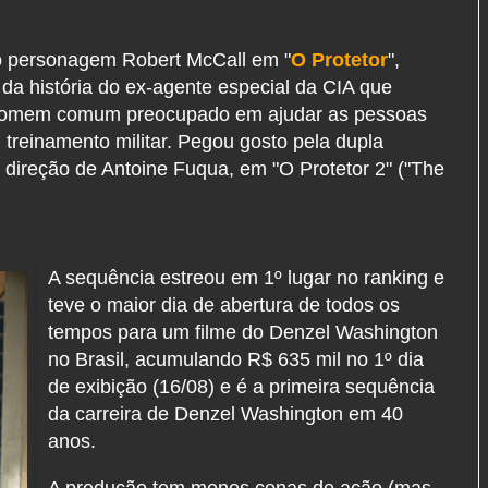
o personagem Robert McCall em "
O Protetor
",
a história do ex-agente especial da CIA que
m homem comum preocupado em ajudar as pessoas
reinamento militar.
Pegou gosto pela dupla
 direção de Antoine Fuqua, em "O Protetor 2" ("The
A sequência estreou em 1º lugar no ranking e
teve o maior dia de abertura de todos os
tempos para um filme do Denzel Washington
no Brasil, acumulando R$ 635 mil no 1º dia
de exibição (16/08) e é a primeira sequência
da carreira de Denzel Washington em 40
anos.
A produção tem menos cenas de ação (mas