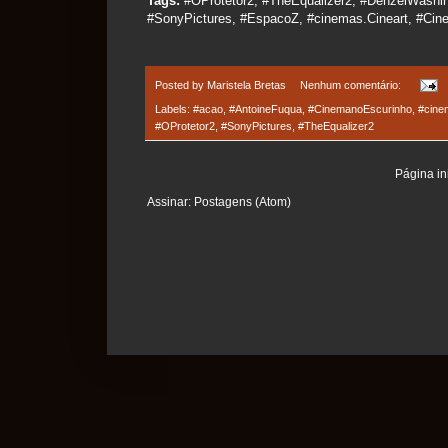
Tags:
#OProtetor2, #TheEqualizer2, #DenzelWashin
#SonyPictures, #EspacoZ, #cinemas.Cineart, #Ci
Posted by
Maristela Bretas
Nenhum comentário:
Labels:
#acao
,
#AntoineFuqua
,
#CinemanoEscurinho
,
#cine
#OProtetor2
,
#SonyPictures
,
#TheEqualizer2
Página ini
Assinar:
Postagens (Atom)