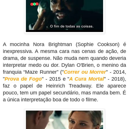
A mocinha Nora Brightman (Sophie Cookson) é 
inexpressiva. A mesma cara nas cenas de ação, de 
drama, de suspense. Não muda nem quando deveria 
interpretar medo ou dor. 
Dylan O'Brien, o menino da 
franquia “Maze Runner” ("
Correr ou Morrer
" - 2014, 
"
Prova de Fogo
" - 2015 e "
A Cura Mortal
" - 2018), 
faz o papel de Heinrich Treadway. Ele aparece 
pouco, tem um papel secundário, mas manda bem. É 
a única interpretação boa de todo o filme.  