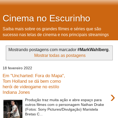
Cinema no Escurinho
Saiba mais sobre os grandes filmes e séries que são
sucesso nas telas de cinema e nos principais streamings
Mostrando postagens com marcador
#MarkWahlberg
.
Mostrar todas as postagens
18 fevereiro 2022
Em "Uncharted: Fora do Mapa",
Tom Holland se dá bem como
herói de videogame no estilo
›
Indiana Jones
Produção traz muita ação e abre espaço para
outros filmes com o personagem Nathan Drake
(Fotos: Sony Pictures/Divulgação) Maristela
Bretas C...