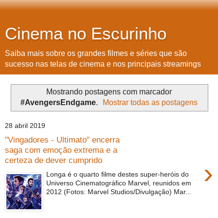
Cinema no Escurinho
Saiba mais sobre os grandes filmes e séries que são
sucesso nas telas de cinema e nos principais streamings
Mostrando postagens com marcador
#AvengersEndgame
.
Mostrar todas as postagens
28 abril 2019
"Vingadores - Ultimato" encerra
saga com emoção extrema e a
certeza de dever cumprido
›
Longa é o quarto filme destes super-heróis do
Universo Cinematográfico Marvel, reunidos em
2012 (Fotos: Marvel Studios/Divulgação) Mar...